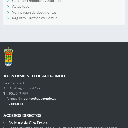
Canal de Denuncias Antifraude
Actualidad
Verificación de documentos
Registro Electrónico Común
AYUNTAMIENTO DE ABEGONDO
San Marcos, 1
15318 Abegondo - A Coruña
Tlf: 981 647 909
Información:
correo@abegondo.gal
Ir a Contacto
ACCESOS DIRECTOS
Solicitud de Cita Previa
Sedes electrónicas de las E.E.L.L. de A Coruña y oficinas de registro