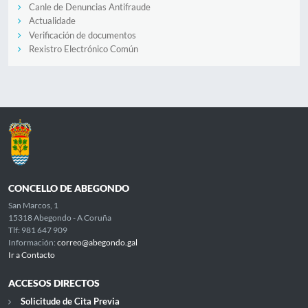
Canle de Denuncias Antifraude
Actualidade
Verificación de documentos
Rexistro Electrónico Común
CONCELLO DE ABEGONDO
San Marcos, 1
15318 Abegondo - A Coruña
Tlf: 981 647 909
Información:
correo@abegondo.gal
Ir a Contacto
ACCESOS DIRECTOS
Solicitude de Cita Previa