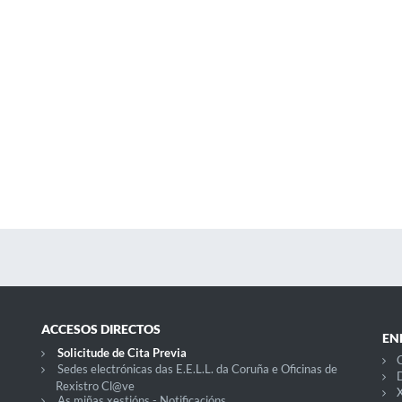
ACCESOS DIRECTOS
EN
Solicitude de Cita Previa
C
Sedes electrónicas das E.E.L.L. da Coruña e Oficinas de
D
Rexistro Cl@ve
X
As miñas xestións - Notificacións