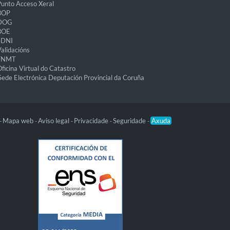
unto Acceso Xeral
BOP
DOG
BOE
eDNI
alidacións
FNMT
ficina Virtual do Catastro
Sede Electrónica Deputación Provincial da Coruña
Mapa web
Aviso legal
Privacidade
Seguridade
Axuda
-
-
-
-
-