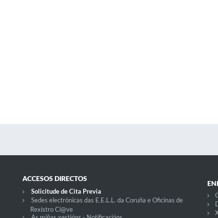
ACCESOS DIRECTOS
EN
Solicitude de Cita Previa
C
Sedes electrónicas das E.E.L.L. da Coruña e Oficinas de
D
Rexistro Cl@ve
X
As miñas xestións - Notificacións