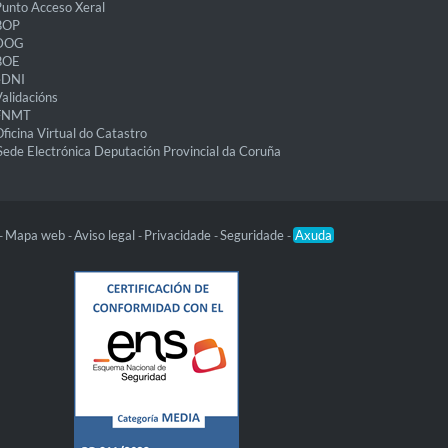
unto Acceso Xeral
BOP
DOG
BOE
eDNI
alidacións
FNMT
ficina Virtual do Catastro
Sede Electrónica Deputación Provincial da Coruña
Mapa web
Aviso legal
Privacidade
Seguridade
Axuda
-
-
-
-
-