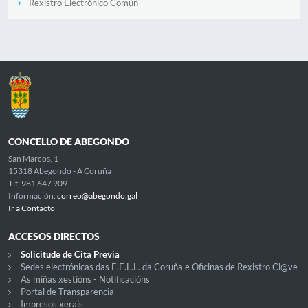
Rexistro Electrónico Común
CONCELLO DE ABEGONDO
San Marcos, 1
15318 Abegondo - A Coruña
Tlf: 981 647 909
Información:
correo@abegondo.gal
Ir a Contacto
ACCESOS DIRECTOS
Solicitude de Cita Previa
Sedes electrónicas das E.E.L.L. da Coruña e Oficinas de Rexistro Cl@ve
As miñas xestións - Notificacións
Portal de Transparencia
Impresos xerais