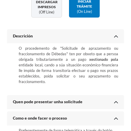
INICIAR
DESCARGAR
TRÁMITE
IMPRESOS
(on Line)
(off Line)
Descrición
O procedemento de "Solicitude de aprazamento ou
fraccionamento de Débedas" ten por obxeto que a persoa
obrigada tributariamente a un pago
xestionado pola
entidade local, cando a súa situación económico-financiera
lle impida de forma transitoria efectuar o pago nos prazos
establecidos, poida solicitar o seu aprazamento ou
fraccionamento.
Quen pode presentar unha solicitude
Como e onde facer o proceso
Preferentemente de forma telemática a través do botón