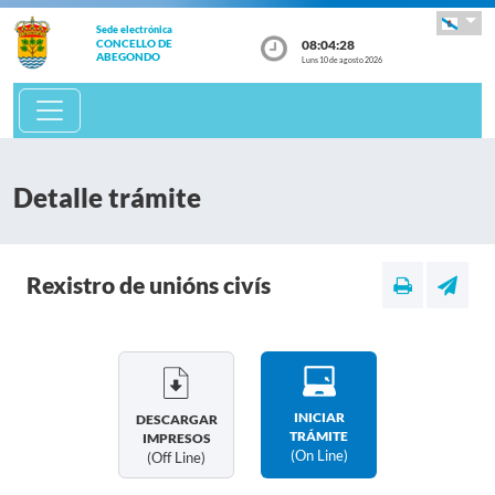
Sede electrónica
08:04:29
CONCELLO DE
ABEGONDO
Luns 10 de agosto 2026
Detalle trámite
Rexistro de unións civís
INICIAR
DESCARGAR
TRÁMITE
IMPRESOS
(on Line)
(off Line)