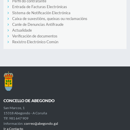
Perfil do contratante
Entrada de Facturas Electrónicas
Sistema de Notificación Electrónica
Caixa de suxestións, queixas ou reclamacións
Canle de Denuncias Antifraude
Actualidade
Verificación de documentos
Rexistro Electrónico Común
CONCELLO DE ABEGONDO
San Marcos, 1
15318 Abegondo - A Coruña
Tlf: 981 647 909
Información:
correo@abegondo.gal
Ir a Contacto