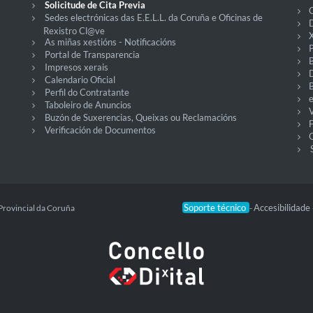
Solicitude de Cita Previa
C
Sedes electrónicas das E.E.L.L. da Coruña e Oficinas de
D
Rexistro Cl@ve
X
As miñas xestións - Notificacións
P
Portal de Transparencia
Impresos xerais
Calendario Oficial
Perfil do Contratante
Taboleiro de Anuncios
V
Buzón de Suxerencias, Queixas ou Reclamacións
Verificación de Documentos
O
Soporte técnico
Accesibilidade
Provincial da Coruña
-