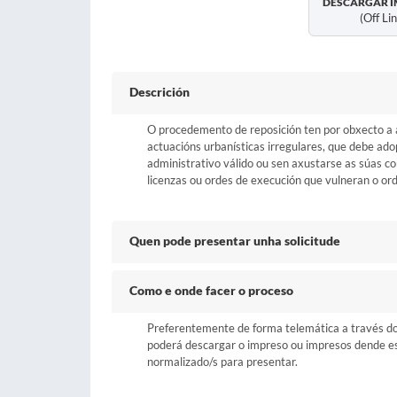
DESCARGAR I
(off Li
Descrición
O procedemento de reposición ten por obxecto a a
actuacións urbanísticas irregulares, que debe ado
administrativo válido ou sen axustarse as súas c
licenzas ou ordes de execución que vulneran o or
Quen pode presentar unha solicitude
Como e onde facer o proceso
Preferentemente de forma telemática a través do b
poderá descargar o impreso ou impresos dende esta
normalizado/s para presentar.