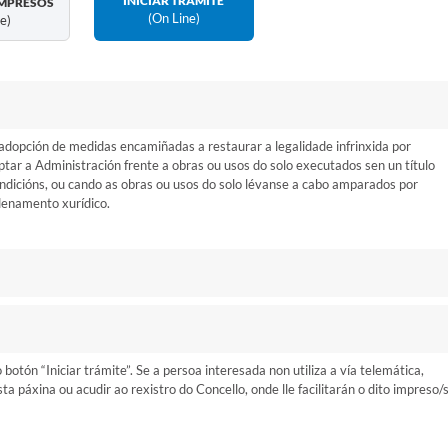
INICIAR TRÁMITE
MPRESOS
(on Line)
ne)
dopción de medidas encamiñadas a restaurar a legalidade infrinxida por
ptar a Administración frente a obras ou usos do solo executados sen un título
ondicións, ou cando as obras ou usos do solo lévanse a cabo amparados por
denamento xurídico.
otón “Iniciar trámite”. Se a persoa interesada non utiliza a vía telemática,
 páxina ou acudir ao rexistro do Concello, onde lle facilitarán o dito impreso/