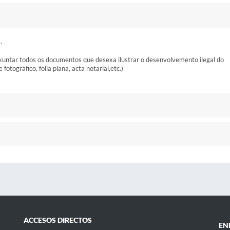
.
 xuntar todos os documentos que desexa ilustrar o desenvolvemento ilegal do
otográfico, folla plana, acta notarial,etc.)
ACCESOS DIRECTOS
EN