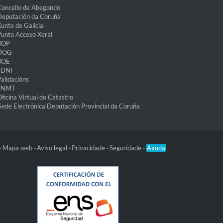
oncello de Abegondo
eputación da Coruña
unta de Galicia
unto Acceso Xeral
BOP
DOG
BOE
eDNI
alidacións
FNMT
ficina Virtual do Catastro
Sede Electrónica Deputación Provincial da Coruña
Mapa web
Aviso legal
Privacidade
Seguridade
Axuda
-
-
-
-
-