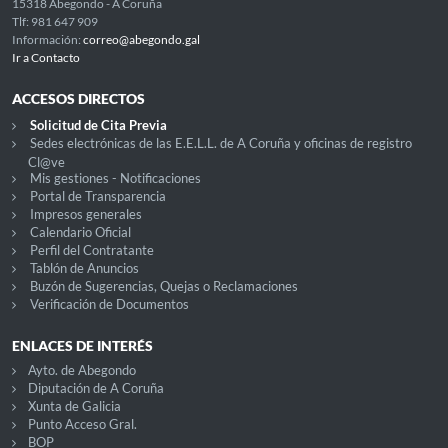
15318 Abegondo - A Coruña
Tlf: 981 647 909
Información:
correo@abegondo.gal
Ir a Contacto
ACCESOS DIRECTOS
Solicitud de Cita Previa
Sedes electrónicas de las E.E.L.L. de A Coruña y oficinas de registro
Cl@ve
Mis gestiones - Notificaciones
Portal de Transparencia
Impresos generales
Calendario Oficial
Perfil del Contratante
Tablón de Anuncios
Buzón de Sugerencias, Quejas o Reclamaciones
Verificación de Documentos
ENLACES DE INTERÉS
Ayto. de Abegondo
Diputación de A Coruña
Xunta de Galicia
Punto Acceso Gral.
BOP