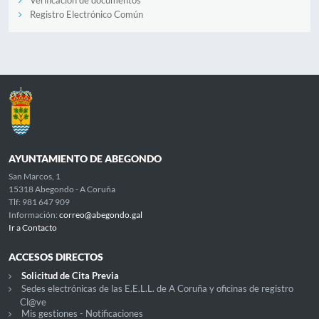
Registro Electrónico Común
AYUNTAMIENTO DE ABEGONDO
San Marcos, 1
15318 Abegondo - A Coruña
Tlf: 981 647 909
Información:
correo@abegondo.gal
Ir a Contacto
ACCESOS DIRECTOS
Solicitud de Cita Previa
Sedes electrónicas de las E.E.L.L. de A Coruña y oficinas de registro
Cl@ve
Mis gestiones - Notificaciones