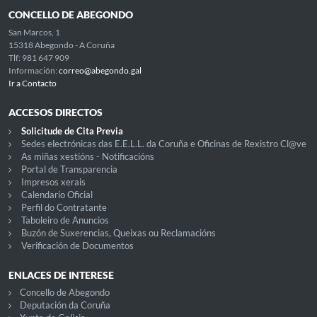
CONCELLO DE ABEGONDO
San Marcos, 1
15318 Abegondo - A Coruña
Tlf: 981 647 909
Información:
correo@abegondo.gal
Ir a Contacto
ACCESOS DIRECTOS
Solicitude de Cita Previa
Sedes electrónicas das E.E.L.L. da Coruña e Oficinas de Rexistro Cl@ve
As miñas xestións - Notificacións
Portal de Transparencia
Impresos xerais
Calendario Oficial
Perfil do Contratante
Taboleiro de Anuncios
Buzón de Suxerencias, Queixas ou Reclamacións
Verificación de Documentos
ENLACES DE INTERESE
Concello de Abegondo
Deputación da Coruña