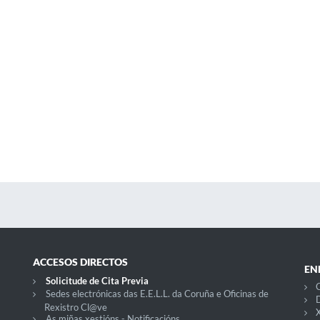
ACCESOS DIRECTOS
EN
Solicitude de Cita Previa
C
Sedes electrónicas das E.E.L.L. da Coruña e Oficinas de
D
Rexistro Cl@ve
X
As miñas xestións - Notificacións