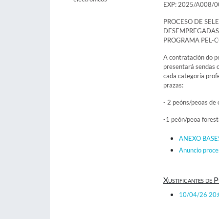
EXP: 2025/A008/
PROCESO DE SEL
DESEMPREGADAS 
PROGRAMA PEL-C
A contratación do p
presentará sendas o
cada categoría prof
prazas:
- 2 peóns/peoas de 
-1 peón/peoa forest
ANEXO BASES
Anuncio proc
Xustificantes de P
10/04/26 20