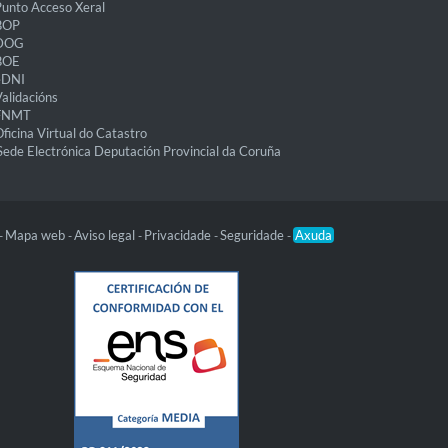
unto Acceso Xeral
BOP
DOG
BOE
eDNI
alidacións
FNMT
ficina Virtual do Catastro
Sede Electrónica Deputación Provincial da Coruña
Mapa web
Aviso legal
Privacidade
Seguridade
Axuda
-
-
-
-
-