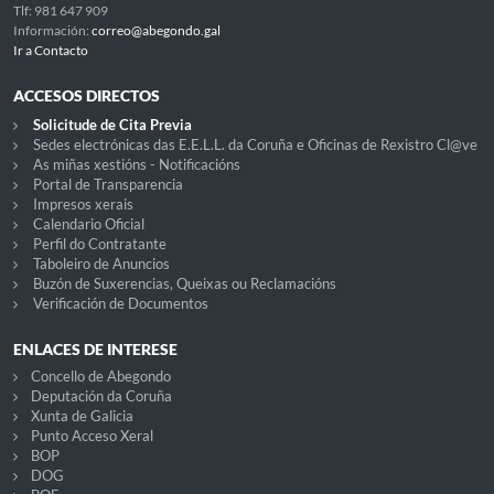
Tlf: 981 647 909
Información:
correo@abegondo.gal
Ir a Contacto
ACCESOS DIRECTOS
Solicitude de Cita Previa
Sedes electrónicas das E.E.L.L. da Coruña e Oficinas de Rexistro Cl@ve
As miñas xestións - Notificacións
Portal de Transparencia
Impresos xerais
Calendario Oficial
Perfil do Contratante
Taboleiro de Anuncios
Buzón de Suxerencias, Queixas ou Reclamacións
Verificación de Documentos
ENLACES DE INTERESE
Concello de Abegondo
Deputación da Coruña
Xunta de Galicia
Punto Acceso Xeral
BOP
DOG