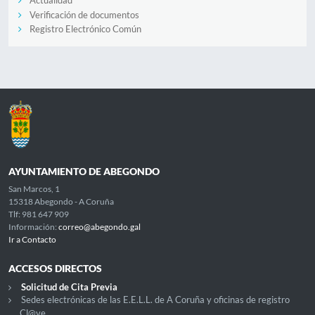
Actualidad
Verificación de documentos
Registro Electrónico Común
AYUNTAMIENTO DE ABEGONDO
San Marcos, 1
15318 Abegondo - A Coruña
Tlf: 981 647 909
Información:
correo@abegondo.gal
Ir a Contacto
ACCESOS DIRECTOS
Solicitud de Cita Previa
Sedes electrónicas de las E.E.L.L. de A Coruña y oficinas de registro
Cl@ve